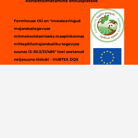
kohaletoimetamine ehitusplatsile
Fermhouse OÜ on "
Investeeringud
majandustegevuse
mitmekesistamiseks maapiirkonnas
mittepõllumajandusliku tegevuse
suunas 13-30.3/21/486
" toel soetanud
neljasuuna tõstuki - HUBTEX DQX
45-D ning CNC tootmisliini
Hundegger
Speed-Cut
SC3
karkassidetailide tootmiseks.
Investeeringu eesmärgiks on suurendada tootmismahtu
pakkudes koostööpartneritele kvaliteetset ja kiiret
teenust.
Fermhouse OÜ
Niinsoni tee 1, 74501 Aegviidu, Anija vald,