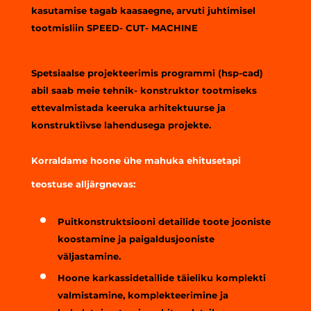
kasutamise tagab kaasaegne, arvuti juhtimisel
tootmisliin SPEED- CUT- MACHINE
Spetsiaalse projekteerimis programmi (hsp-cad)
abil saab meie tehnik- konstruktor tootmiseks
ettevalmistada keeruka arhitektuurse ja
konstruktiivse lahendusega projekte.
Korraldame hoone ühe mahuka ehitusetapi
teostuse
alljärgnevas:
Puitkonstruktsiooni detailide toote jooniste
koostamine ja paigaldusjooniste
väljastamine.
Hoone karkassidetailide täieliku komplekti
valmistamine, komplekteerimine ja